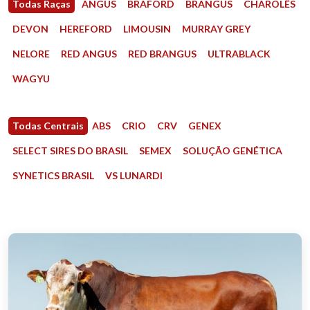
Todas Raças
ANGUS
BRAFORD
BRANGUS
CHAROLÊS
DEVON
HEREFORD
LIMOUSIN
MURRAY GREY
NELORE
RED ANGUS
RED BRANGUS
ULTRABLACK
WAGYU
Todas Centrais
ABS
CRIO
CRV
GENEX
SELECT SIRES DO BRASIL
SEMEX
SOLUÇÃO GENÉTICA
SYNETICS BRASIL
VS LUNARDI