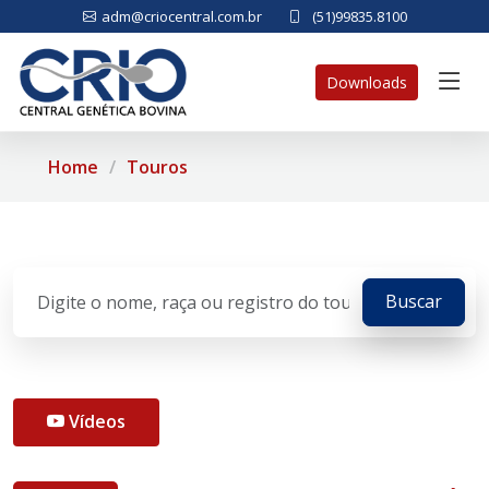
adm@criocentral.com.br
(51)99835.8100
Downloads
Home
Touros
Vídeos